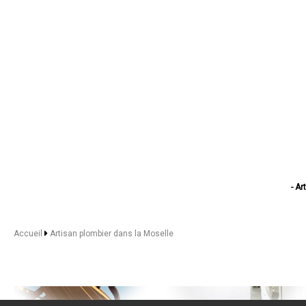
- Ar
- Arti
- Artisan 
- Artisa
Accueil
Artisan plombier dans la Moselle
- Art
- Artis
- A
- Art
- Artis
- Artisan p