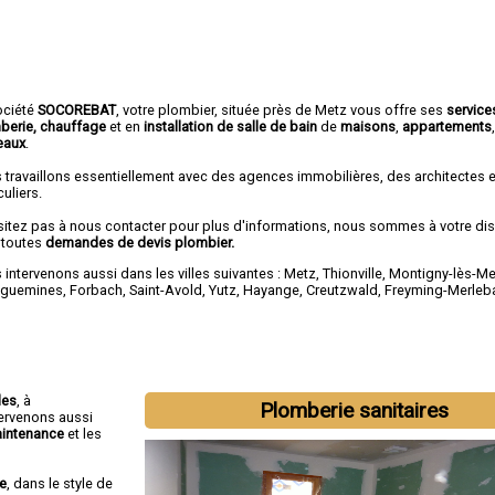
ociété
SOCOREBAT
, votre plombier, située près de Metz vous offre ses
service
berie, chauffage
et en
installation de salle de bain
de
maisons
,
appartements
eaux
.
 travaillons essentiellement avec des agences immobilières, des architectes 
culiers.
sitez pas à nous contacter pour plus d'informations, nous sommes à votre di
 toutes
demandes de devis plombier.
intervenons aussi dans les villes suivantes :
Metz
,
Thionville
,
Montigny-lès-Me
eguemines
,
Forbach
,
Saint-Avold
,
Yutz
,
Hayange
,
Creutzwald
,
Freyming-Merleb
les
, à
Plomberie sanitaires
tervenons aussi
intenance
et les
re
, dans le style de