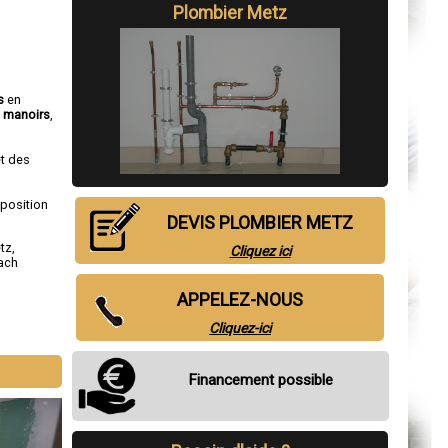
Plombier Metz
s
en
,
manoirs
,
et des
sposition
DEVIS PLOMBIER METZ
tz
,
Cliquez ici
ach
APPELEZ-NOUS
Cliquez-ici
Financement possible