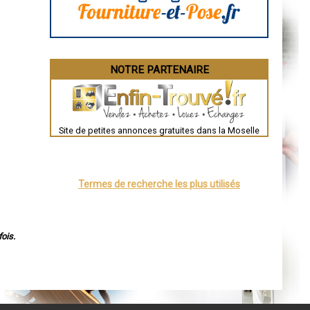
Brive-la-Gaillarde
Dijon
Saint-Brieuc
Guéret
Périgueux
Besançon
NOTRE PARTENAIRE
Valence
Évreux
Chartres
Brest
Nîmes
Toulouse
Site de petites annonces gratuites dans la Moselle
Auch
Bordeaux
Montpellier
Rennes
Châteauroux
Termes de recherche les plus utilisés
Tours
Grenoble
Dole
Mont-de-Marsan
Blois
ois.
Saint-Étienne
Le Puy-en-Velay
Nantes
Orléans
Cahors
Agen
Mende
Angers