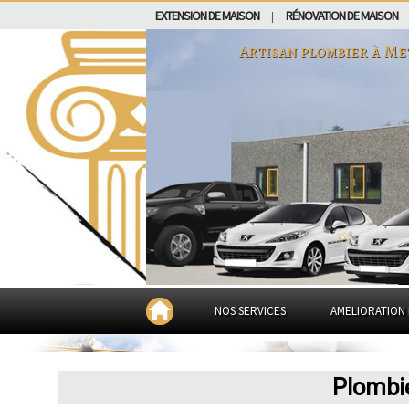
EXTENSION DE MAISON
RÉNOVATION DE MAISON
|
Artisan plombier à
Me
NOS SERVICES
AMELIORATION 
Plombi