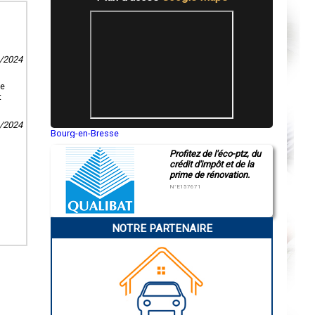
3/2024
Le
t
1/2024
Bourg-en-Bresse
Saint-Quentin
Profitez de l'éco-ptz, du
Montluçon
crédit d'impôt et de la
Manosque
prime de rénovation.
Gap
Nice
N°E157671
Annonay
Charleville-Mézières
Pamiers
NOTRE PARTENAIRE
Troyes
Narbonne
Rodez
Marseille
Caen
Aurillac
Angoulême
La Rochelle
Bourges