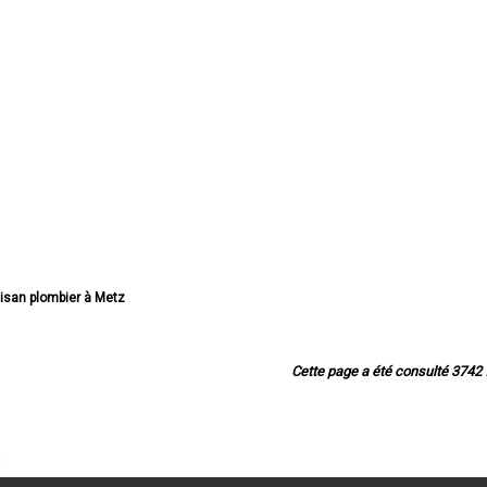
tisan plombier à Metz
san plombier à Thionville
plombier à Montigny-lès-Metz
n plombier à Sarreguemines
Cette page a été consulté 3742 f
isan plombier à Forbach
an plombier à Saint-Avold
rtisan plombier à Yutz
isan plombier à Hayange
an plombier à Creutzwald
lombier à Freyming-Merlebach