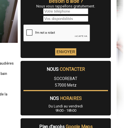
Besoin d'aide ?
Nous vous rappellons gratuitement.
haudières
NOUS
CONTACTER
 bain
SOCOREBAT
57000 Metz
de la
NOS
HORAIRES
Du Lundi au vendredi
9h00 - 18h00
Plan d'accès
Google Maps