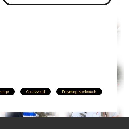
yange
Creutzwald
Freyming-Merlebach
Rombas
Marly
Hagondange
Guénange
Petite-Rosselle
Terville