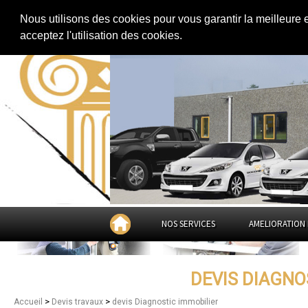
Extension de maison
|
Rénovation de maison
|
Aménagement des combles
Nous utilisons des cookies pour vous garantir la meilleure 
devis Diagnostic immobilier da
acceptez l'utilisation des cookies.
NOS SERVICES
AMELIORATION 
DEVIS DIAGNO
>
>
Accueil
Devis travaux
devis Diagnostic immobilier