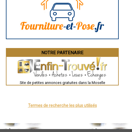
Angoulême
- Artisan électricien à Montois-la-Montagne
La Rochelle
- Artisan électricien à Théding
Bourges
- Artisan électricien à Boulange
Brive-la-Gaillarde
- Artisan électricien à Aumetz
Dijon
Saint-Brieuc
- Artisan électricien à Augny
Guéret
- Artisan électricien à Rohrbach-lès-Bitche
Périgueux
- Artisan électricien à Basse-Ham
Besançon
- Artisan électricien à Plappeville
Valence
- Artisan électricien à Corny-sur-Moselle
Évreux
Chartres
- Artisan électricien à Châtel-Saint-Germain
NOTRE PARTENAIRE
Brest
- Artisan électricien à Amanvillers
Nîmes
- Artisan électricien à Rurange-lès-Thionville
Toulouse
- Artisan électricien à Rémilly
Auch
- Artisan électricien à Kœnigsmacker
Bordeaux
Montpellier
- Artisan électricien à Illange
Site de petites annonces gratuites dans la Moselle
Rennes
- Artisan électricien à Novéant-sur-Moselle
Châteauroux
- Artisan électricien à Rouhling
Tours
- Artisan électricien à Volmerange-les-Mines
Grenoble
Dole
- Artisan électricien à Tressange
Mont-de-Marsan
Termes de recherche les plus utilisés
- Artisan électricien à Seingbouse
Blois
- Artisan électricien à Verny
Saint-Étienne
- Artisan électricien à Richemont
Le Puy-en-Velay
- Artisan électricien à Metzervisse
Nantes
Orléans
- Artisan électricien à Ennery
Cahors