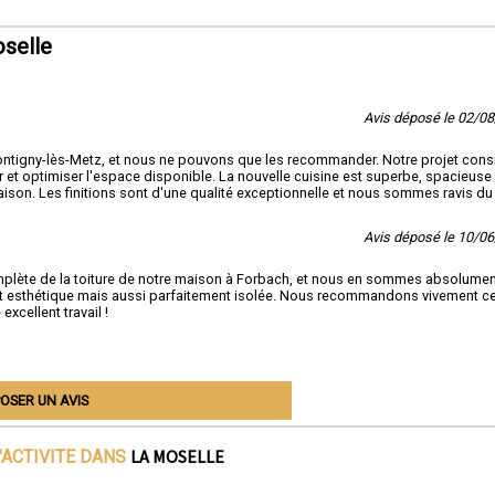
oselle
Avis déposé le 02/0
ontigny-lès-Metz, et nous ne pouvons que les recommander. Notre projet consi
er et optimiser l'espace disponible. La nouvelle cuisine est superbe, spacieuse 
maison. Les finitions sont d'une qualité exceptionnelle et nous sommes ravis du
Avis déposé le 10/0
omplète de la toiture de notre maison à Forbach, et nous en sommes absolume
ment esthétique mais aussi parfaitement isolée. Nous recommandons vivement ce
xcellent travail !
OSER UN AVIS
LA MOSELLE
'ACTIVITE DANS