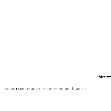
- Crédit tra
- Crédit travau
- Crédit travaux r
Accueil
Crédit travaux rénovation maison dans la Moselle
- Crédit travaux 
- Crédit trav
- Crédit travau
- Crédit tra
- Crédit trav