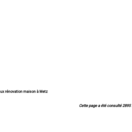
vaux rénovation maison à Metz
x rénovation maison à Thionville
énovation maison à Montigny-lès-Metz
Cette page a été consulté 2895 f
rénovation maison à Sarreguemines
aux rénovation maison à Forbach
x rénovation maison à Saint-Avold
vaux rénovation maison à Yutz
aux rénovation maison à Hayange