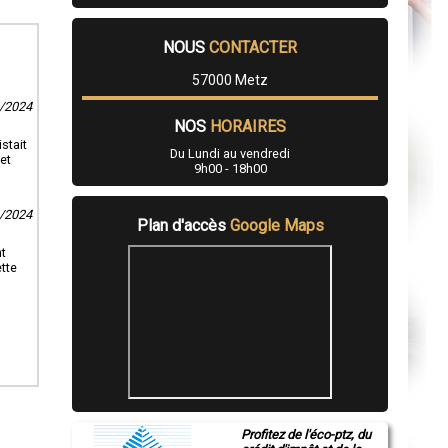
NOUS
CONTACTER
57000 Metz
8/2024
NOS
HORAIRES
stait
Du Lundi au vendredi
et
9h00 - 18h00
6/2024
Plan d'accès
Google Maps
nt
tte
Profitez de l'éco-ptz, du