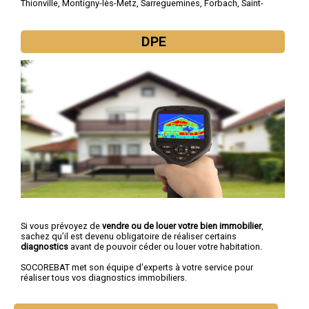
Thionville
,
Montigny-lès-Metz
,
Sarreguemines
,
Forbach
,
Saint-
Avold
,
Yutz
,
Hayange
,
Creutzwald
,
Freyming-Merlebach
DPE
Si vous prévoyez de
vendre ou de louer votre bien immobilier
,
sachez qu’il est devenu obligatoire de réaliser certains
diagnostics
avant de pouvoir céder ou louer votre habitation.
SOCOREBAT met son équipe d'experts à votre service pour
réaliser tous vos diagnostics immobiliers.