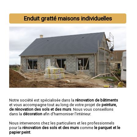
Nous intervenons aussi dans les villes suivantes :
Metz
,
Enduit gratté maisons individuelles
Thionville
,
Montigny-lès-Metz
,
Sarreguemines
,
Forbach
,
Saint-
Avold
,
Yutz
,
Hayange
,
Creutzwald
,
Freyming-Merlebach
Notre société est spécialisée dans la
rénovation de bâtiments
et vous accompagne tout au long de votre projet de
peinture,
de rénovation des sols et des murs
. Nous vous conseillons
dans la
décoration
afin d'harmoniser l'intérieur.
Nous intervenons chez les particuliers et les professionnels
pour la
rénovation des sols et des murs
comme
le parquet et le
papier peint
.