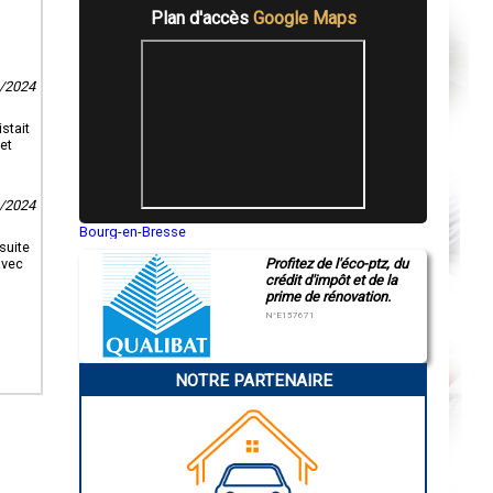
Plan d'accès
Google Maps
8/2024
stait
et
1/2024
Bourg-en-Bresse
suite
Saint-Quentin
Profitez de l'éco-ptz, du
avec
Montluçon
crédit d'impôt et de la
Manosque
prime de rénovation.
Gap
Nice
N°E157671
Annonay
Charleville-Mézières
Pamiers
NOTRE PARTENAIRE
Troyes
Narbonne
Rodez
Marseille
Caen
Aurillac
Angoulême