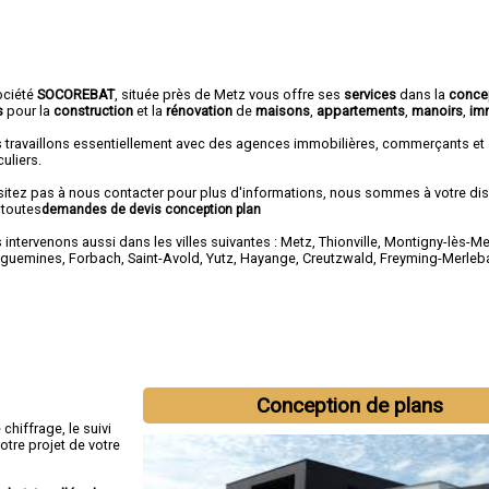
ociété
SOCOREBAT
, située près de Metz vous offre ses
services
dans la
conce
s
pour la
construction
et la
rénovation
de
maisons
,
appartements
,
manoirs
,
im
 travaillons essentiellement avec des agences immobilières, commerçants et
culiers.
sitez pas à nous contacter pour plus d'informations, nous sommes à votre di
 toutes
demandes de devis conception plan
intervenons aussi dans les villes suivantes :
Metz
,
Thionville
,
Montigny-lès-Me
eguemines
,
Forbach
,
Saint-Avold
,
Yutz
,
Hayange
,
Creutzwald
,
Freyming-Merleb
Conception de plans
hiffrage, le suivi
otre projet de votre