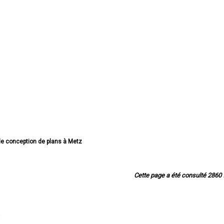
 de conception de plans à Metz
 conception de plans à Thionville
ception de plans à Montigny-lès-Metz
onception de plans à Sarreguemines
Cette page a été consulté 2860 f
e conception de plans à Forbach
conception de plans à Saint-Avold
 de conception de plans à Yutz
e conception de plans à Hayange
 conception de plans à Creutzwald
ception de plans à Freyming-Merlebach