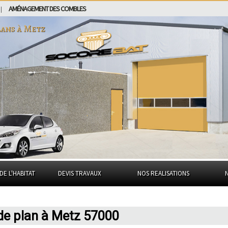
AMÉNAGEMENT DES COMBLES
|
lans à
Metz
DE L'HABITAT
DEVIS TRAVAUX
NOS REALISATIONS
de plan à Metz 57000