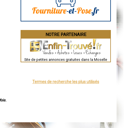
La Rochelle
Bourges
Brive-la-Gaillarde
Dijon
Saint-Brieuc
Guéret
Périgueux
Besançon
NOTRE PARTENAIRE
Valence
Évreux
Chartres
Brest
Nîmes
Toulouse
Site de petites annonces gratuites dans la Moselle
Auch
Bordeaux
Montpellier
Rennes
Châteauroux
Termes de recherche les plus utilisés
Tours
Grenoble
Dole
Mont-de-Marsan
Blois
ois.
Saint-Étienne
Le Puy-en-Velay
Nantes
Orléans
Cahors
Agen