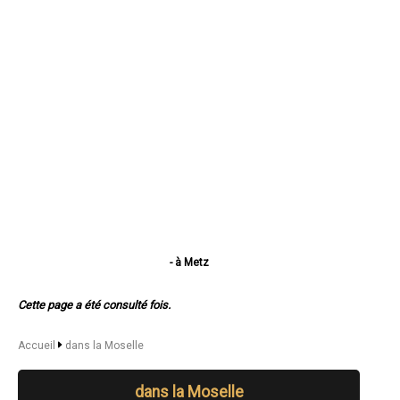
- à Metz
- à Thionville
- à Montigny-lès-Metz
Cette page a été consulté fois.
- à Sarreguemines
- à Forbach
- à Saint-Avold
Accueil
dans la Moselle
- à Yutz
- à Hayange
dans la Moselle
- à Creutzwald