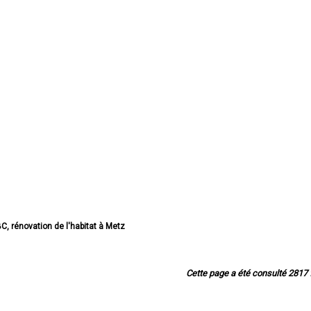
C, rénovation de l'habitat à Metz
rénovation de l'habitat à Thionville
vation de l'habitat à Montigny-lès-Metz
novation de l'habitat à Sarreguemines
Cette page a été consulté 2817 f
 rénovation de l'habitat à Forbach
énovation de l'habitat à Saint-Avold
C, rénovation de l'habitat à Yutz