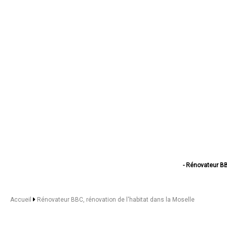
- Rénovateur BB
- Rénovateur BBC, 
- Rénovateur BBC, réno
- Rénovateur BBC, ré
Accueil
Rénovateur BBC, rénovation de l'habitat dans la Moselle
- Rénovateur BBC,
- Rénovateur BBC, r
- Rénovateur BB