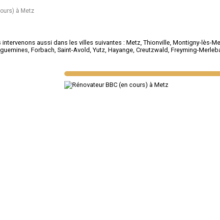
ours) à Metz
intervenons aussi dans les villes suivantes :
Metz
,
Thionville
,
Montigny-lès-Me
eguemines
,
Forbach
,
Saint-Avold
,
Yutz
,
Hayange
,
Creutzwald
,
Freyming-Merleb