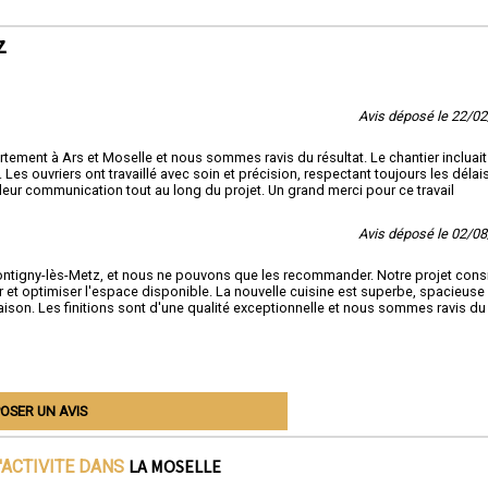
z
Avis déposé le 22/0
tement à Ars et Moselle et nous sommes ravis du résultat. Le chantier incluait
s ouvriers ont travaillé avec soin et précision, respectant toujours les délais
leur communication tout au long du projet. Un grand merci pour ce travail
Avis déposé le 02/0
ontigny-lès-Metz, et nous ne pouvons que les recommander. Notre projet consi
er et optimiser l'espace disponible. La nouvelle cuisine est superbe, spacieuse 
maison. Les finitions sont d'une qualité exceptionnelle et nous sommes ravis du
OSER UN AVIS
LA MOSELLE
'ACTIVITE DANS