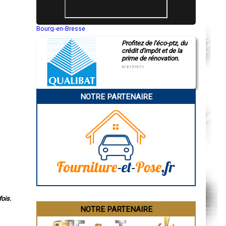
Bourg-en-Bresse
Saint-Quentin
Profitez de l'éco-ptz, du
Montluçon
crédit d'impôt et de la
Manosque
prime de rénovation.
Gap
Nice
N°E157671
Annonay
Charleville-Mézières
Pamiers
NOTRE PARTENAIRE
Troyes
Narbonne
Rodez
Marseille
Caen
Aurillac
Angoulême
La Rochelle
Bourges
Brive-la-Gaillarde
Dijon
Saint-Brieuc
Guéret
Périgueux
ois.
Besançon
NOTRE PARTENAIRE
Valence
Évreux
Chartres