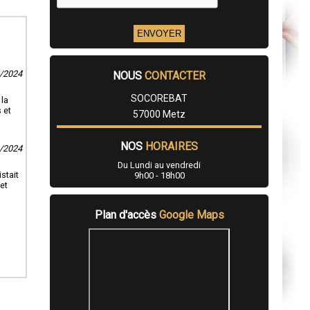
2/2024
NOUS
CONTACTER
SOCOREBAT
 la
 et
57000 Metz
NOS
HORAIRES
8/2024
Du Lundi au vendredi
stait
9h00 - 18h00
et
Plan d'accès
Google Maps