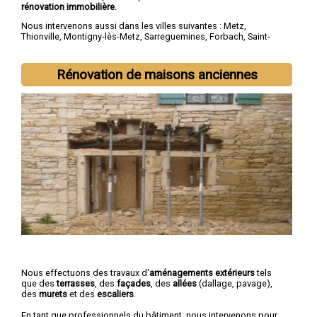
rénovation immobilière
.
Nous intervenons aussi dans les villes suivantes :
Metz
,
Thionville
,
Montigny-lès-Metz
,
Sarreguemines
,
Forbach
,
Saint-
Avold
,
Yutz
,
Hayange
,
Creutzwald
,
Freyming-Merlebach
Rénovation de maisons anciennes
Nous effectuons des travaux d'
aménagements extérieurs
tels
que des
terrasses
, des
façades
, des
allées
(dallage, pavage),
des
murets
et des
escaliers
.
En tant que professionnels du bâtiment, nous intervenons pour