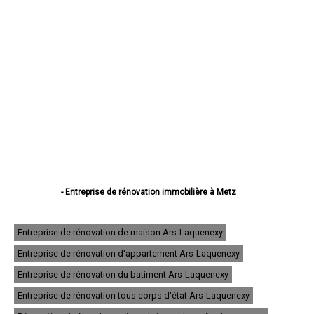
- Entreprise de rénovation immobilière à Metz
- Entreprise de rénovation immobilière à Thionville
- Entreprise de rénovation immobilière à Montigny-lès-Metz
- Entreprise de rénovation immobilière à Sarreguemines
Entreprise de rénovation de maison Ars-Laquenexy
- Entreprise de rénovation immobilière à Forbach
Entreprise de rénovation d'appartement Ars-Laquenexy
- Entreprise de rénovation immobilière à Saint-Avold
- Entreprise de rénovation immobilière à Yutz
Entreprise de rénovation du batiment Ars-Laquenexy
- Entreprise de rénovation immobilière à Hayange
- Entreprise de rénovation immobilière à Creutzwald
Entreprise de rénovation tous corps d'état Ars-Laquenexy
- Entreprise de rénovation immobilière à Freyming-Merlebach