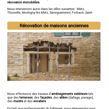
rénovation immobilière
.
Nous intervenons aussi dans les villes suivantes :
Metz
,
Thionville
,
Montigny-lès-Metz
,
Sarreguemines
,
Forbach
,
Saint-
Avold
,
Yutz
,
Hayange
,
Creutzwald
,
Freyming-Merlebach
Rénovation de maisons anciennes
Nous effectuons des travaux d'
aménagements extérieurs
tels
que des
terrasses
, des
façades
, des
allées
(dallage, pavage),
des
murets
et des
escaliers
.
En tant que professionnels du bâtiment, nous intervenons pour