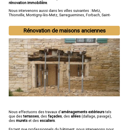
rénovation immobilière
.
Nous intervenons aussi dans les villes suivantes :
Metz
,
Thionville
,
Montigny-lès-Metz
,
Sarreguemines
,
Forbach
,
Saint-
Avold
,
Yutz
,
Hayange
,
Creutzwald
,
Freyming-Merlebach
Rénovation de maisons anciennes
Nous effectuons des travaux d'
aménagements extérieurs
tels
que des
terrasses
, des
façades
, des
allées
(dallage, pavage),
des
murets
et des
escaliers
.
En tant que professionnels du bâtiment, nous intervenons pour