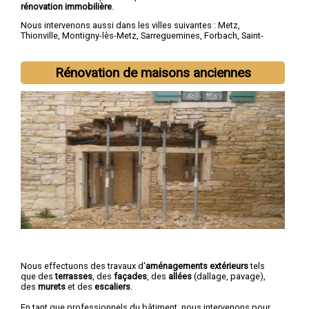
rénovation immobilière
.
Nous intervenons aussi dans les villes suivantes :
Metz
,
Thionville
,
Montigny-lès-Metz
,
Sarreguemines
,
Forbach
,
Saint-
Avold
,
Yutz
,
Hayange
,
Creutzwald
,
Freyming-Merlebach
Rénovation de maisons anciennes
Nous effectuons des travaux d'
aménagements extérieurs
tels
que des
terrasses
, des
façades
, des
allées
(dallage, pavage),
des
murets
et des
escaliers
.
En tant que professionnels du bâtiment, nous intervenons pour