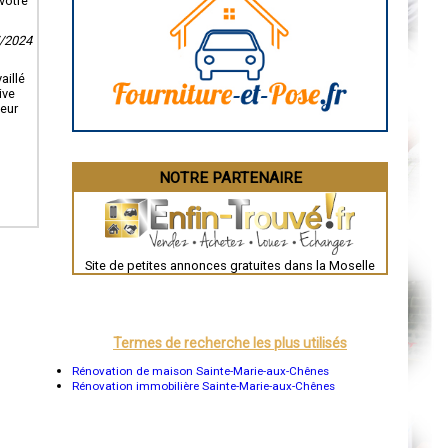
votre
Caen
Aurillac
7/2024
Angoulême
La Rochelle
Bourges
aillé
Brive-la-Gaillarde
ive
Dijon
leur
Saint-Brieuc
Guéret
Périgueux
Besançon
NOTRE PARTENAIRE
Valence
Évreux
Chartres
Brest
Nîmes
Toulouse
Site de petites annonces gratuites dans la Moselle
Auch
Bordeaux
Montpellier
Rennes
Châteauroux
Termes de recherche les plus utilisés
Tours
Grenoble
Rénovation de maison Sainte-Marie-aux-Chênes
Dole
Rénovation immobilière Sainte-Marie-aux-Chênes
Mont-de-Marsan
Blois
Saint-Étienne
Le Puy-en-Velay