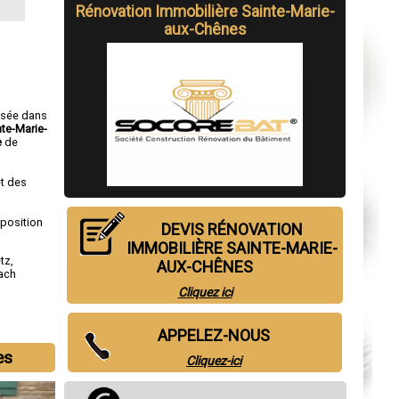
Rénovation Immobilière Sainte-Marie-
aux-Chênes
isée dans
nte-Marie-
e
de
t des
sposition
DEVIS RÉNOVATION
IMMOBILIÈRE SAINTE-MARIE-
tz
,
AUX-CHÊNES
ach
Cliquez ici
APPELEZ-NOUS
es
Cliquez-ici