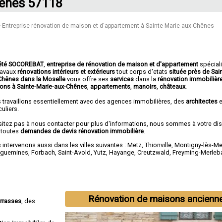
ênes 57118
Entreprise rénovation de maison et d'appartement à Sainte-Marie-aux-Chênes
été SOCOREBAT
,
entreprise de rénovation de maison et d'appartement
spécial
travaux
rénovations intérieurs et extérieurs
tout corps d'etats
située près de Sai
Chênes dans la Moselle
vous offre ses
services
dans la
rénovation immobilièr
ons à Sainte-Marie-aux-Chênes
,
appartements
,
manoirs
,
châteaux
.
 travaillons essentiellement avec des agences immobilières, des
architectes
e
culiers.
sitez pas à nous contacter pour plus d'informations, nous sommes à votre di
 toutes
demandes de devis rénovation immobilière
.
intervenons aussi dans les villes suivantes :
Metz
,
Thionville
,
Montigny-lès-Me
eguemines
,
Forbach
,
Saint-Avold
,
Yutz
,
Hayange
,
Creutzwald
,
Freyming-Merleb
Rénovation de maisons ancienn
errasses
, des