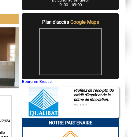
Du Lundi au vendredi
9h00 - 18h00
Plan d'accès
Google Maps
Bourg-en-Bresse
Saint-Quentin
Profitez de l'éco-ptz, du
Montluçon
crédit d'impôt et de la
Manosque
prime de rénovation.
Gap
Nice
N°E157671
Annonay
Charleville-Mézières
Pamiers
0/2024
NOTRE PARTENAIRE
Troyes
Narbonne
Rodez
lle
Marseille