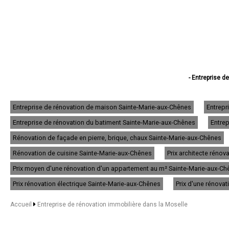
- Entreprise d
- Entreprise de 
- Entreprise de réno
- Entreprise de ré
Entreprise de rénovation de maison Sainte-Marie-aux-Chênes
Entrepr
- Entreprise de
Entreprise de rénovation du batiment Sainte-Marie-aux-Chênes
Entrep
- Entreprise de r
- Entreprise d
Rénovation de façade en pierre, brique, chaux Sainte-Marie-aux-Chênes
- Entreprise de
- Entreprise de r
Rénovation de cuisine Sainte-Marie-aux-Chênes
Prix architecte réno
- Entreprise de rénov
Prix moyen d'une rénovation d'un appartement au m² Sainte-Marie-aux-Ch
- Entreprise de r
- Entreprise de
Prix rénovation électrique Sainte-Marie-aux-Chênes
Prix d'une rénova
- Entreprise de rén
- Entreprise de
Accueil
Entreprise de rénovation immobilière dans la Moselle
- Entreprise de 
- Entreprise de rénov
- Entreprise de 