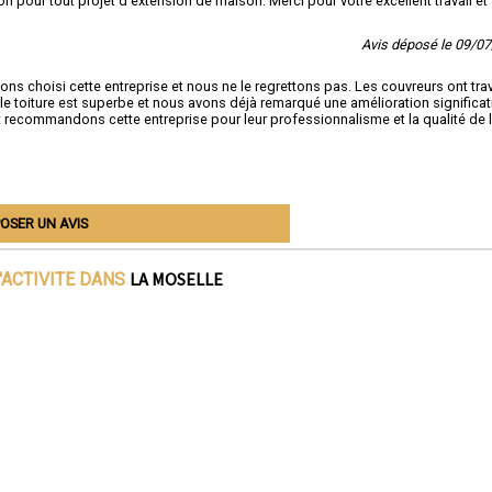
 pour tout projet d'extension de maison. Merci pour votre excellent travail et 
Avis déposé le 09/0
ns choisi cette entreprise et nous ne le regrettons pas. Les couvreurs ont trav
le toiture est superbe et nous avons déjà remarqué une amélioration significat
t recommandons cette entreprise pour leur professionnalisme et la qualité de 
OSER UN AVIS
LA MOSELLE
'ACTIVITE DANS