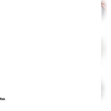
Nantes
Orléans
Cahors
Agen
Mende
Angers
Cherbourg-Octeville
Reims
Saint-Dizier
Laval
Nancy
Verdun
Lorient
Metz
Nevers
Lille
Beauvais
Alençon
Calais
Clermont-Ferrand
Pau
Tarbes
Perpignan
Strasbourg
Mulhouse
Lyon
Vesoul
ois.
Chalon-sur-Saône
Le Mans
Chambéry