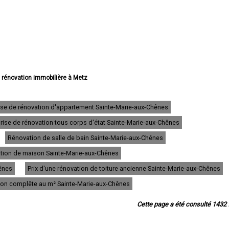
e rénovation immobilière à Metz
rénovation immobilière à Thionville
vation immobilière à Montigny-lès-Metz
novation immobilière à Sarreguemines
ise de rénovation d'appartement Sainte-Marie-aux-Chênes
 rénovation immobilière à Forbach
rise de rénovation tous corps d'état Sainte-Marie-aux-Chênes
énovation immobilière à Saint-Avold
e rénovation immobilière à Yutz
Rénovation de salle de bain Sainte-Marie-aux-Chênes
 rénovation immobilière à Hayange
énovation immobilière à Creutzwald
vation de maison Sainte-Marie-aux-Chênes
ation immobilière à Freyming-Merlebach
ênes
Prix d'une rénovation de toiture ancienne Sainte-Marie-aux-Chênes
énovation immobilière à Sarrebourg
 rénovation immobilière à Woippy
tion complête au m² Sainte-Marie-aux-Chênes
ovation immobilière à Stiring-Wendel
 rénovation immobilière à Fameck
Cette page a été consulté 1432 f
rénovation immobilière à Florange
ation immobilière à Maizières-lès-Metz
rénovation immobilière à Amnéville