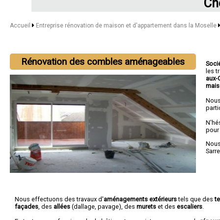
Ch
Accueil
Entreprise rénovation de maison et d'appartement dans la Moselle
Rénovation des combles aménageables
Soci
les 
aux-
mais
Nous
parti
N'hé
pour
Nous 
Sarr
Nous effectuons des travaux d'
aménagements extérieurs
tels que des
t
façades
, des
allées
(dallage, pavage), des
murets
et des
escaliers
.