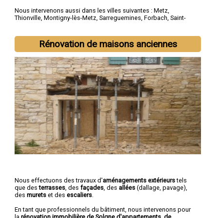
Nous intervenons aussi dans les villes suivantes :
Metz
,
Thionville
,
Montigny-lès-Metz
,
Sarreguemines
,
Forbach
,
Saint-
Avold
,
Yutz
,
Hayange
,
Creutzwald
,
Freyming-Merlebach
Rénovation de maisons anciennes
Nous effectuons des travaux d'
aménagements extérieurs
tels
que des
terrasses
, des
façades
, des
allées
(dallage, pavage),
des
murets
et des
escaliers
.
En tant que professionnels du bâtiment, nous intervenons pour
la
rénovation immobilière de Solgne d'appartements, de