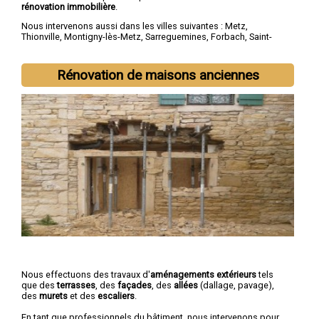
rénovation immobilière
.
Nous intervenons aussi dans les villes suivantes :
Metz
,
Thionville
,
Montigny-lès-Metz
,
Sarreguemines
,
Forbach
,
Saint-
Avold
,
Yutz
,
Hayange
,
Creutzwald
,
Freyming-Merlebach
Rénovation de maisons anciennes
Nous effectuons des travaux d'
aménagements extérieurs
tels
que des
terrasses
, des
façades
, des
allées
(dallage, pavage),
des
murets
et des
escaliers
.
En tant que professionnels du bâtiment, nous intervenons pour