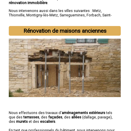
rénovation immobilière
.
Nous intervenons aussi dans les villes suivantes :
Metz
,
Thionville
,
Montigny-lès-Metz
,
Sarreguemines
,
Forbach
,
Saint-
Avold
,
Yutz
,
Hayange
,
Creutzwald
,
Freyming-Merlebach
Rénovation de maisons anciennes
Nous effectuons des travaux d'
aménagements extérieurs
tels
que des
terrasses
, des
façades
, des
allées
(dallage, pavage),
des
murets
et des
escaliers
.
En tant que professionnels du bâtiment, nous intervenons pour