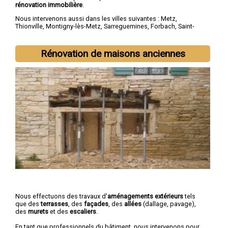
rénovation immobilière
.
Nous intervenons aussi dans les villes suivantes :
Metz
,
Thionville
,
Montigny-lès-Metz
,
Sarreguemines
,
Forbach
,
Saint-
Avold
,
Yutz
,
Hayange
,
Creutzwald
,
Freyming-Merlebach
Rénovation de maisons anciennes
Nous effectuons des travaux d'
aménagements extérieurs
tels
que des
terrasses
, des
façades
, des
allées
(dallage, pavage),
des
murets
et des
escaliers
.
En tant que professionnels du bâtiment, nous intervenons pour