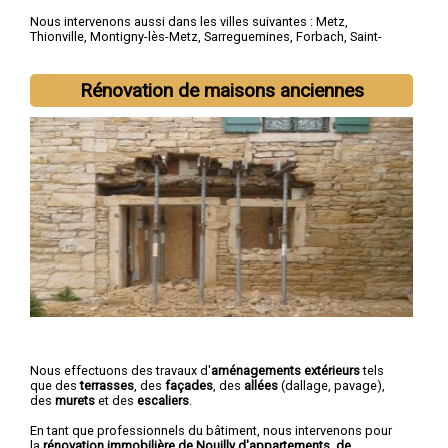
Nous intervenons aussi dans les villes suivantes :
Metz
,
Thionville
,
Montigny-lès-Metz
,
Sarreguemines
,
Forbach
,
Saint-
Avold
,
Yutz
,
Hayange
,
Creutzwald
,
Freyming-Merlebach
Rénovation de maisons anciennes
Nous effectuons des travaux d'
aménagements extérieurs
tels
que des
terrasses
, des
façades
, des
allées
(dallage, pavage),
des
murets
et des
escaliers
.
En tant que professionnels du bâtiment, nous intervenons pour
la
rénovation immobilière de Nouilly d'appartements, de