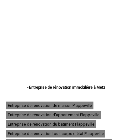
- Entreprise de rénovation immobilière à Metz
- Entreprise de rénovation immobilière à Thionville
- Entreprise de rénovation immobilière à Montigny-lès-Metz
- Entreprise de rénovation immobilière à Sarreguemines
Entreprise de rénovation de maison Plappeville
- Entreprise de rénovation immobilière à Forbach
Entreprise de rénovation d'appartement Plappeville
- Entreprise de rénovation immobilière à Saint-Avold
- Entreprise de rénovation immobilière à Yutz
Entreprise de rénovation du batiment Plappeville
- Entreprise de rénovation immobilière à Hayange
- Entreprise de rénovation immobilière à Creutzwald
Entreprise de rénovation tous corps d'état Plappeville
- Entreprise de rénovation immobilière à Freyming-Merlebach