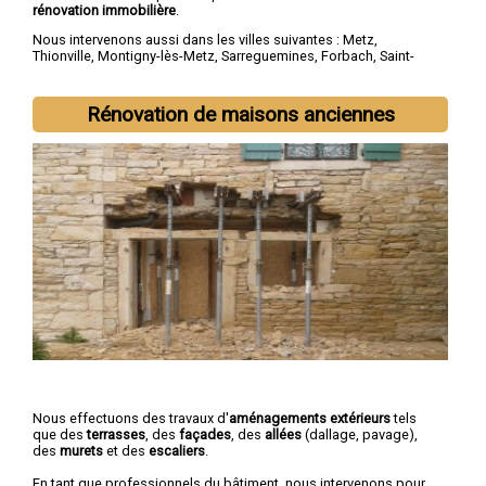
rénovation immobilière
.
Nous intervenons aussi dans les villes suivantes :
Metz
,
Thionville
,
Montigny-lès-Metz
,
Sarreguemines
,
Forbach
,
Saint-
Avold
,
Yutz
,
Hayange
,
Creutzwald
,
Freyming-Merlebach
Rénovation de maisons anciennes
Nous effectuons des travaux d'
aménagements extérieurs
tels
que des
terrasses
, des
façades
, des
allées
(dallage, pavage),
des
murets
et des
escaliers
.
En tant que professionnels du bâtiment, nous intervenons pour