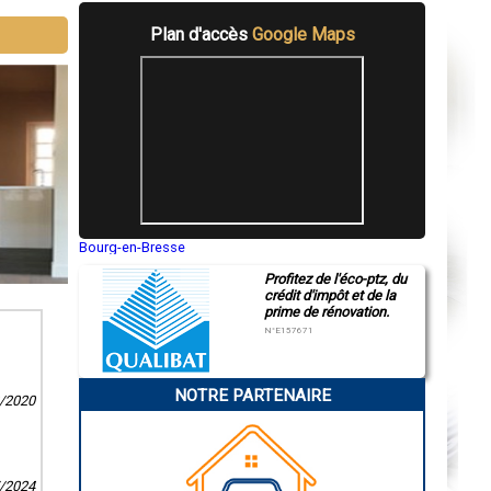
Plan d'accès
Google Maps
Bourg-en-Bresse
Saint-Quentin
Profitez de l'éco-ptz, du
Montluçon
crédit d'impôt et de la
Manosque
prime de rénovation.
Gap
Nice
N°E157671
Annonay
Charleville-Mézières
Pamiers
NOTRE PARTENAIRE
Troyes
8/2020
Narbonne
Rodez
Marseille
Caen
Aurillac
7/2024