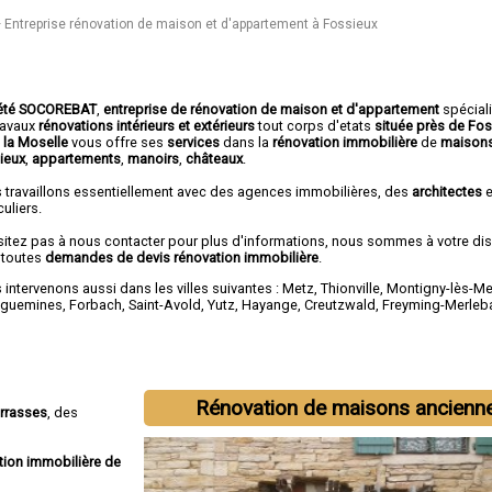
Entreprise rénovation de maison et d'appartement à Fossieux
été SOCOREBAT
,
entreprise de rénovation de maison et d'appartement
spécial
travaux
rénovations intérieurs et extérieurs
tout corps d'etats
située près de Fo
 la Moselle
vous offre ses
services
dans la
rénovation immobilière
de
maisons
ieux
,
appartements
,
manoirs
,
châteaux
.
 travaillons essentiellement avec des agences immobilières, des
architectes
e
culiers.
sitez pas à nous contacter pour plus d'informations, nous sommes à votre di
 toutes
demandes de devis rénovation immobilière
.
intervenons aussi dans les villes suivantes :
Metz
,
Thionville
,
Montigny-lès-Me
eguemines
,
Forbach
,
Saint-Avold
,
Yutz
,
Hayange
,
Creutzwald
,
Freyming-Merleb
Rénovation de maisons ancienn
errasses
, des
tion immobilière de