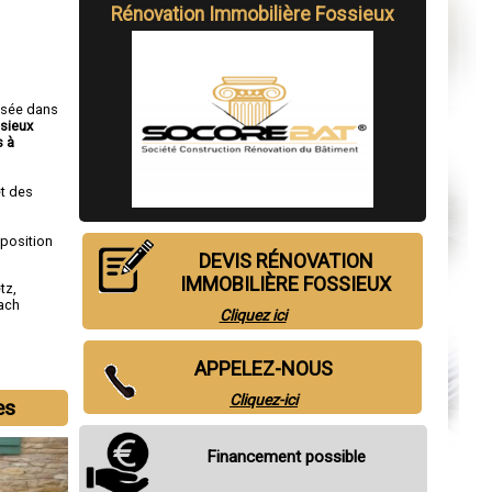
Rénovation Immobilière Fossieux
isée dans
ssieux
 à
t des
sposition
DEVIS RÉNOVATION
IMMOBILIÈRE FOSSIEUX
tz
,
ach
Cliquez ici
APPELEZ-NOUS
Cliquez-ici
es
Financement possible