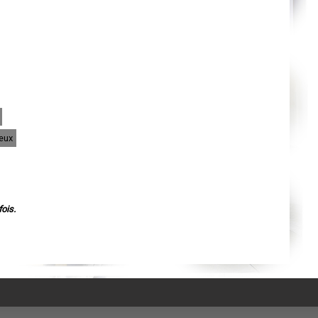
Agen
Mende
Angers
Cherbourg-Octeville
Reims
Saint-Dizier
Laval
Nancy
Verdun
Lorient
Metz
Nevers
Lille
ieux
Beauvais
Alençon
Calais
Clermont-Ferrand
Pau
Tarbes
Perpignan
ois.
Strasbourg
Mulhouse
Lyon
Vesoul
Chalon-sur-Saône
Le Mans
Chambéry
Annecy
Paris
Le Havre