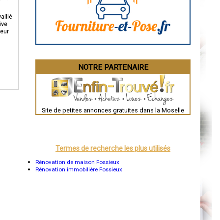
Angoulême
La Rochelle
Bourges
aillé
Brive-la-Gaillarde
ive
Dijon
leur
Saint-Brieuc
Guéret
Périgueux
Besançon
NOTRE PARTENAIRE
Valence
Évreux
Chartres
Brest
Nîmes
Toulouse
Site de petites annonces gratuites dans la Moselle
Auch
Bordeaux
Montpellier
Rennes
Châteauroux
Termes de recherche les plus utilisés
Tours
Grenoble
Rénovation de maison Fossieux
Dole
Rénovation immobilière Fossieux
Mont-de-Marsan
Blois
Saint-Étienne
Le Puy-en-Velay
Nantes
Orléans
Cahors