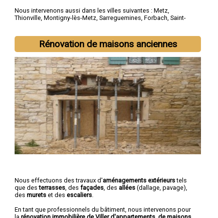
Nous intervenons aussi dans les villes suivantes :
Metz
,
Thionville
,
Montigny-lès-Metz
,
Sarreguemines
,
Forbach
,
Saint-
Avold
,
Yutz
,
Hayange
,
Creutzwald
,
Freyming-Merlebach
Rénovation de maisons anciennes
Nous effectuons des travaux d'
aménagements extérieurs
tels
que des
terrasses
, des
façades
, des
allées
(dallage, pavage),
des
murets
et des
escaliers
.
En tant que professionnels du bâtiment, nous intervenons pour
la
rénovation immobilière de Viller d'appartements, de maisons