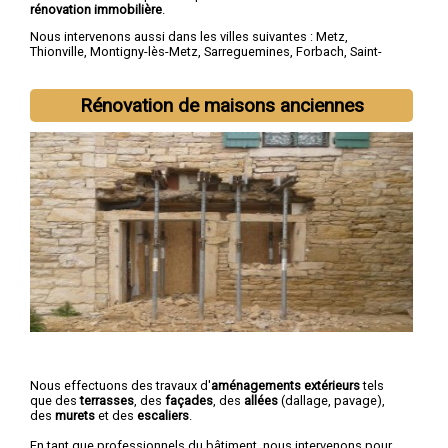
rénovation immobilière
.
Nous intervenons aussi dans les villes suivantes :
Metz
,
Thionville
,
Montigny-lès-Metz
,
Sarreguemines
,
Forbach
,
Saint-
Avold
,
Yutz
,
Hayange
,
Creutzwald
,
Freyming-Merlebach
Rénovation de maisons anciennes
Nous effectuons des travaux d'
aménagements extérieurs
tels
que des
terrasses
, des
façades
, des
allées
(dallage, pavage),
des
murets
et des
escaliers
.
En tant que professionnels du bâtiment, nous intervenons pour