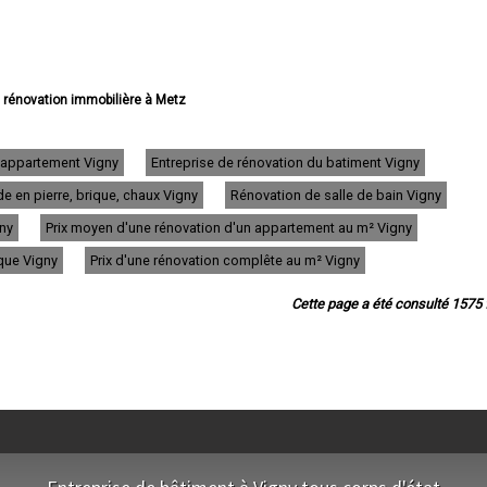
e rénovation immobilière à Metz
rénovation immobilière à Thionville
vation immobilière à Montigny-lès-Metz
novation immobilière à Sarreguemines
d'appartement Vigny
Entreprise de rénovation du batiment Vigny
 rénovation immobilière à Forbach
e en pierre, brique, chaux Vigny
Rénovation de salle de bain Vigny
énovation immobilière à Saint-Avold
e rénovation immobilière à Yutz
gny
Prix moyen d'une rénovation d'un appartement au m² Vigny
 rénovation immobilière à Hayange
énovation immobilière à Creutzwald
ique Vigny
Prix d'une rénovation complête au m² Vigny
ation immobilière à Freyming-Merlebach
énovation immobilière à Sarrebourg
Cette page a été consulté 1575 f
 rénovation immobilière à Woippy
ovation immobilière à Stiring-Wendel
 rénovation immobilière à Fameck
rénovation immobilière à Florange
ation immobilière à Maizières-lès-Metz
rénovation immobilière à Amnéville
 rénovation immobilière à Rombas
e rénovation immobilière à Marly
énovation immobilière à Hagondange