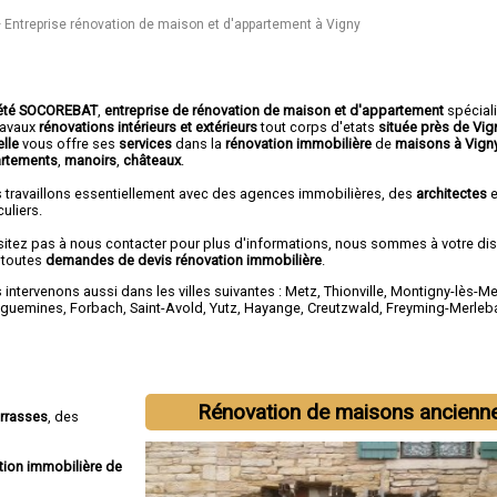
Entreprise rénovation de maison et d'appartement à Vigny
été SOCOREBAT
,
entreprise de rénovation de maison et d'appartement
spécial
travaux
rénovations intérieurs et extérieurs
tout corps d'etats
située près de Vig
lle
vous offre ses
services
dans la
rénovation immobilière
de
maisons à Vign
rtements
,
manoirs
,
châteaux
.
 travaillons essentiellement avec des agences immobilières, des
architectes
e
culiers.
sitez pas à nous contacter pour plus d'informations, nous sommes à votre di
 toutes
demandes de devis rénovation immobilière
.
intervenons aussi dans les villes suivantes :
Metz
,
Thionville
,
Montigny-lès-Me
eguemines
,
Forbach
,
Saint-Avold
,
Yutz
,
Hayange
,
Creutzwald
,
Freyming-Merleb
Rénovation de maisons ancienn
errasses
, des
tion immobilière de