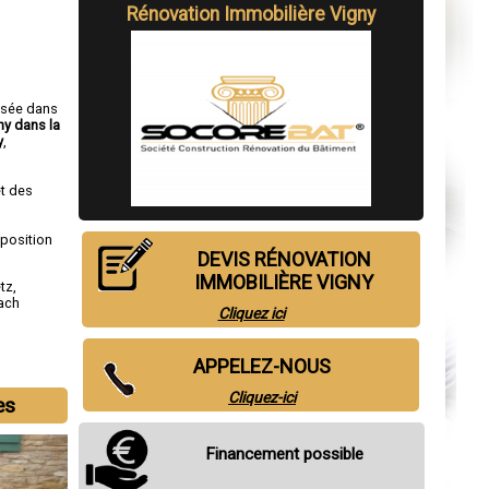
Rénovation Immobilière Vigny
isée dans
ny dans la
y
,
t des
sposition
DEVIS RÉNOVATION
IMMOBILIÈRE VIGNY
tz
,
ach
Cliquez ici
APPELEZ-NOUS
Cliquez-ici
es
Financement possible