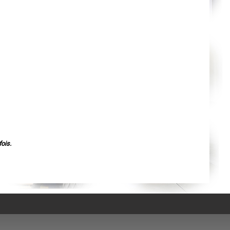
Agen
Mende
Angers
Cherbourg-Octeville
Reims
Saint-Dizier
Laval
Nancy
Verdun
Lorient
Metz
Nevers
Lille
Beauvais
Alençon
Calais
Clermont-Ferrand
Pau
Tarbes
ois.
Perpignan
Strasbourg
Mulhouse
Lyon
Vesoul
Chalon-sur-Saône
Le Mans
Chambéry
Annecy
Paris
Le Havre