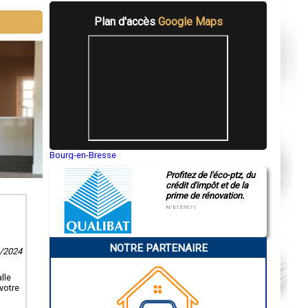
Plan d'accès
Google Maps
Bourg-en-Bresse
Saint-Quentin
Profitez de l'éco-ptz, du
Montluçon
crédit d'impôt et de la
Manosque
prime de rénovation.
Gap
Nice
N°E157671
Annonay
Charleville-Mézières
Pamiers
NOTRE PARTENAIRE
Troyes
0/2024
Narbonne
Rodez
lle
Marseille
votre
Caen
Aurillac