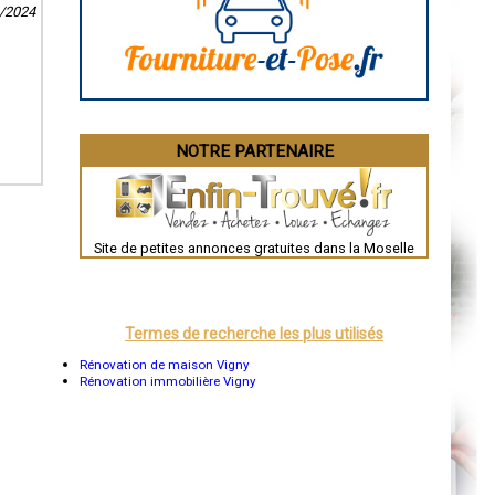
Angoulême
1/2024
La Rochelle
Bourges
Brive-la-Gaillarde
Dijon
Saint-Brieuc
Guéret
Périgueux
Besançon
NOTRE PARTENAIRE
Valence
Évreux
Chartres
Brest
Nîmes
Toulouse
Site de petites annonces gratuites dans la Moselle
Auch
Bordeaux
Montpellier
Rennes
Châteauroux
Termes de recherche les plus utilisés
Tours
Grenoble
Rénovation de maison Vigny
Dole
Rénovation immobilière Vigny
Mont-de-Marsan
Blois
Saint-Étienne
Le Puy-en-Velay
Nantes
Orléans
Cahors