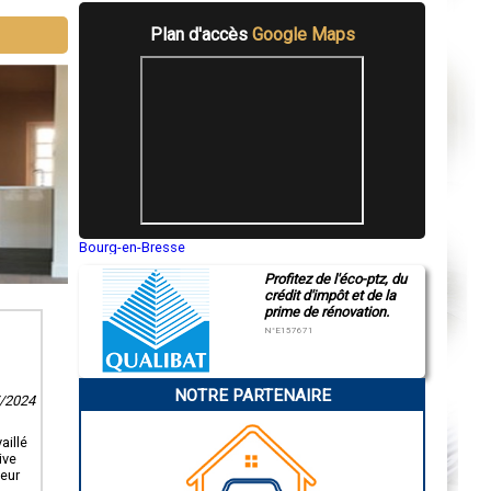
Plan d'accès
Google Maps
Bourg-en-Bresse
Saint-Quentin
Profitez de l'éco-ptz, du
Montluçon
crédit d'impôt et de la
Manosque
prime de rénovation.
Gap
Nice
N°E157671
Annonay
Charleville-Mézières
Pamiers
NOTRE PARTENAIRE
Troyes
7/2024
Narbonne
Rodez
aillé
Marseille
ive
Caen
leur
Aurillac