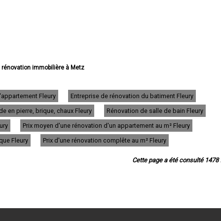
e rénovation immobilière à Metz
rénovation immobilière à Thionville
vation immobilière à Montigny-lès-Metz
novation immobilière à Sarreguemines
d'appartement Fleury
Entreprise de rénovation du batiment Fleury
 rénovation immobilière à Forbach
e en pierre, brique, chaux Fleury
Rénovation de salle de bain Fleury
énovation immobilière à Saint-Avold
e rénovation immobilière à Yutz
ury
Prix moyen d'une rénovation d'un appartement au m² Fleury
 rénovation immobilière à Hayange
énovation immobilière à Creutzwald
ique Fleury
Prix d'une rénovation complête au m² Fleury
ation immobilière à Freyming-Merlebach
énovation immobilière à Sarrebourg
Cette page a été consulté 1478 f
 rénovation immobilière à Woippy
ovation immobilière à Stiring-Wendel
 rénovation immobilière à Fameck
rénovation immobilière à Florange
ation immobilière à Maizières-lès-Metz
rénovation immobilière à Amnéville
 rénovation immobilière à Rombas