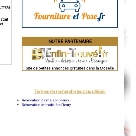
Angoulême
La Rochelle
8/2024
Bourges
Brive-la-Gaillarde
Dijon
stait
Saint-Brieuc
et
Guéret
Périgueux
Besançon
NOTRE PARTENAIRE
Valence
Évreux
Chartres
Brest
Nîmes
Toulouse
Site de petites annonces gratuites dans la Moselle
Auch
Bordeaux
Montpellier
Rennes
Châteauroux
Termes de recherche les plus utilisés
Tours
Grenoble
Rénovation de maison Fleury
Dole
Rénovation immobilière Fleury
Mont-de-Marsan
Blois
Saint-Étienne
Le Puy-en-Velay
Nantes
Orléans
Cahors