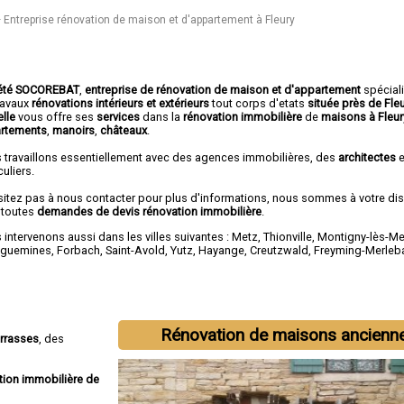
Entreprise rénovation de maison et d'appartement à Fleury
été SOCOREBAT
,
entreprise de rénovation de maison et d'appartement
spécial
travaux
rénovations intérieurs et extérieurs
tout corps d'etats
située près de Fle
lle
vous offre ses
services
dans la
rénovation immobilière
de
maisons à Fleur
rtements
,
manoirs
,
châteaux
.
 travaillons essentiellement avec des agences immobilières, des
architectes
e
culiers.
sitez pas à nous contacter pour plus d'informations, nous sommes à votre di
 toutes
demandes de devis rénovation immobilière
.
intervenons aussi dans les villes suivantes :
Metz
,
Thionville
,
Montigny-lès-Me
eguemines
,
Forbach
,
Saint-Avold
,
Yutz
,
Hayange
,
Creutzwald
,
Freyming-Merleb
Rénovation de maisons ancienn
errasses
, des
tion immobilière de