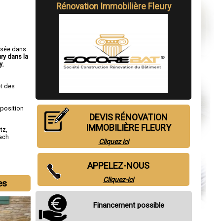
Rénovation Immobilière Fleury
isée dans
ury dans la
y
,
t des
sposition
DEVIS RÉNOVATION
IMMOBILIÈRE FLEURY
tz
,
ach
Cliquez ici
APPELEZ-NOUS
Cliquez-ici
es
Financement possible