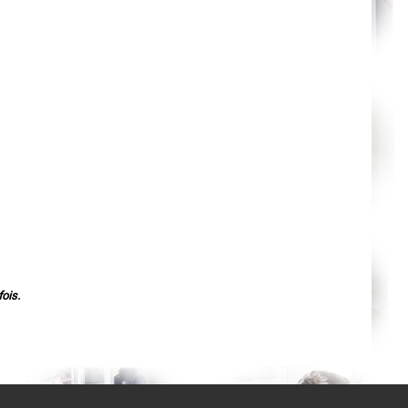
Agen
Mende
Angers
Cherbourg-Octeville
Reims
Saint-Dizier
Laval
Nancy
Verdun
Lorient
Metz
Nevers
Lille
Beauvais
Alençon
Calais
Clermont-Ferrand
Pau
Tarbes
Perpignan
Strasbourg
Mulhouse
ois.
Lyon
Vesoul
Chalon-sur-Saône
Le Mans
Chambéry
Annecy
Paris
Le Havre