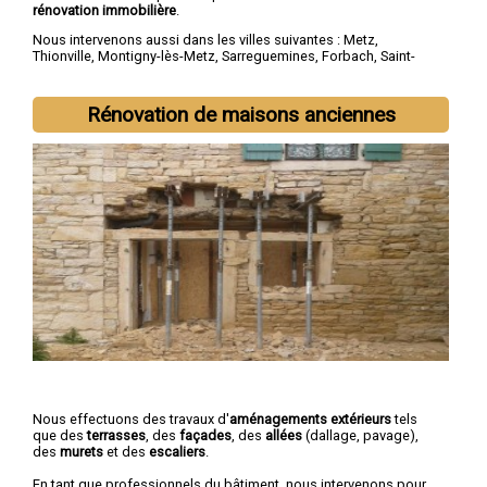
rénovation immobilière
.
Nous intervenons aussi dans les villes suivantes :
Metz
,
Thionville
,
Montigny-lès-Metz
,
Sarreguemines
,
Forbach
,
Saint-
Avold
,
Yutz
,
Hayange
,
Creutzwald
,
Freyming-Merlebach
Rénovation de maisons anciennes
Nous effectuons des travaux d'
aménagements extérieurs
tels
que des
terrasses
, des
façades
, des
allées
(dallage, pavage),
des
murets
et des
escaliers
.
En tant que professionnels du bâtiment, nous intervenons pour