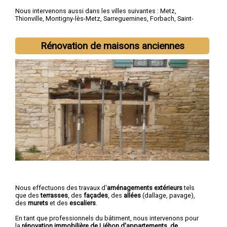
Nous intervenons aussi dans les villes suivantes :
Metz
,
Thionville
,
Montigny-lès-Metz
,
Sarreguemines
,
Forbach
,
Saint-
Avold
,
Yutz
,
Hayange
,
Creutzwald
,
Freyming-Merlebach
Rénovation de maisons anciennes
Nous effectuons des travaux d'
aménagements extérieurs
tels
que des
terrasses
, des
façades
, des
allées
(dallage, pavage),
des
murets
et des
escaliers
.
En tant que professionnels du bâtiment, nous intervenons pour
la
rénovation immobilière de Liéhon d'appartements, de