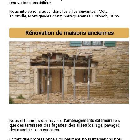
rénovation immobilière
.
Nous intervenons aussi dans les villes suivantes :
Metz
,
Thionville
,
Montigny-lès-Metz
,
Sarreguemines
,
Forbach
,
Saint-
Avold
,
Yutz
,
Hayange
,
Creutzwald
,
Freyming-Merlebach
Rénovation de maisons anciennes
Nous effectuons des travaux d'
aménagements extérieurs
tels
que des
terrasses
, des
façades
, des
allées
(dallage, pavage),
des
murets
et des
escaliers
.
En tant que professionnels du bâtiment, nous intervenons pour